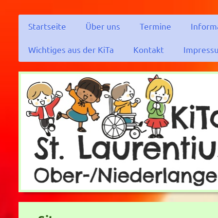
Startseite
Über uns
Termine
Inform
Wichtiges aus der KiTa
Kontakt
Impress